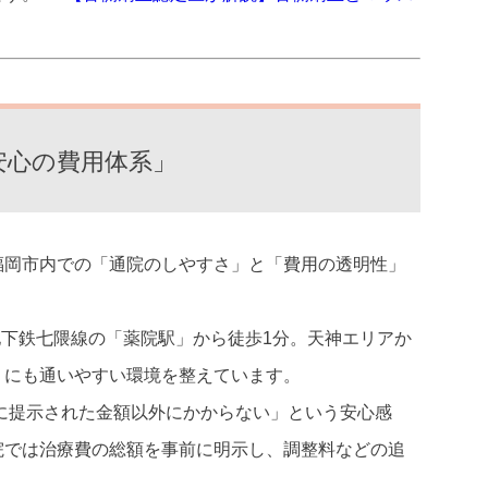
舌側矯正（リンガル矯正）
表側矯正（ラビアル矯正）
マウスピース型矯正（インビ
小児矯正
安心の費用体系」
福岡市内での「通院のしやすさ」と「費用の透明性」
下鉄七隈線の「薬院駅」から徒歩1分。天神エリアか
りにも通いやすい環境を整えています。
に提示された金額以外にかからない」という安心感
院では治療費の総額を事前に明示し、調整料などの追