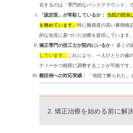
右するのは「専門的なバックグラウンド」
「認定医」が常駐しているか：
当院の院長
を務めています。
特に難易度の高い裏側矯
的な知見に基づいた治療を提供しています
矯正専門の技工士が院内にいるか：
多くの
しています。
これにより、一人ひとりの歯
ディーかつ精密に調整することが可能です
難症例への対応実績：
「他院で断られた」
2. 矯正治療を始める前に