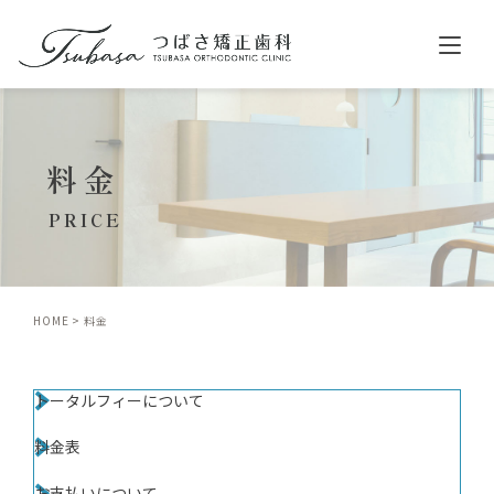
ホーム
料金
クリニック紹介
診療案内
PRICE
舌側矯正（リンガル矯正）
表側矯正（ラビアル矯正）
HOME
料金
マウスピース型矯正（インビザライン）
小児矯正
トータルフィーについて
料金
料金表
症例紹介
歯並びについて
お支払いについて