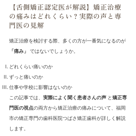
【舌側矯正認定医が解説】矯正治療
治療の流れ
の痛みはどれくらい？実際の声と専
新着情報
門医の見解
ブログ
矯正治療を検討する際、
多くの方が一番気になるのが
「痛み」
ではないでしょうか。
どれくらい痛いのか
ずっと痛いのか
仕事や学校に影響はないのか
この記事では、
実際によく聞く患者さんの声
と
矯正専
門医の視点
の両方から
矯正治療の痛みについて、福岡
市の矯正専門の歯科医院つばさ矯正歯科が詳しく解説
します。