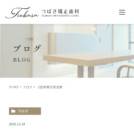
ホーム
ブログ
クリニック紹介
診療案内
BLOG
舌側矯正（リンガル矯正）
表側矯正（ラビアル矯正）
HOME
ブログ
【舌側矯正認定医が解説】矯正治療の痛みはどれくらい？実際の声と専門医の見解
マウスピース型矯正（インビザライン）
小児矯正
ブログ
料金
症例紹介
2025.12.24
歯並びについて