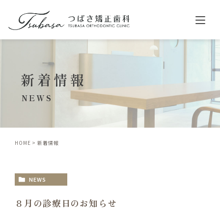
ホーム
新着情報
クリニック紹介
診療案内
NEWS
舌側矯正（リンガル矯正）
表側矯正（ラビアル矯正）
HOME
新着情報
マウスピース型矯正（インビザライン）
小児矯正
NEWS
料金
症例紹介
８月の診療日のお知らせ
歯並びについて