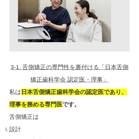
3-1. 舌側矯正の専門性を裏付ける「日本舌側
矯正歯科学会 認定医・理事」
私は
日本舌側矯正歯科学会の認定医であり、
理事を務める専門医
です。
舌側矯正は
設計