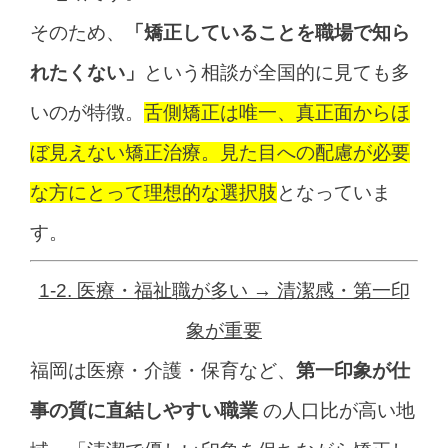
そのため、
「矯正していることを職場で知ら
れたくない」
という相談が全国的に見ても多
いのが特徴。
舌側矯正は唯一、真正面からほ
ぼ見えない矯正治療。
見た目への配慮が必要
な方にとって理想的な選択肢
となっていま
す。
1-2. 医療・福祉職が多い → 清潔感・第一印
象が重要
福岡は医療・介護・保育など、
第一印象が仕
事の質に直結しやすい職業
の人口比が高い地