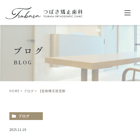
ホーム
ブログ
クリニック紹介
診療案内
BLOG
舌側矯正（リンガル矯正）
表側矯正（ラビアル矯正）
HOME
ブログ
【舌側矯正認定医が解説】福岡で「目立たない矯正」が人気の理由｜舌側矯正の需要と、つばさ矯正歯科が選ばれる決定的な理由
マウスピース型矯正（インビザライン）
小児矯正
ブログ
料金
症例紹介
2025.11.19
歯並びについて