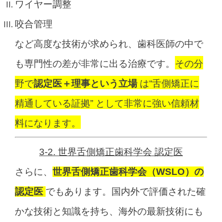
ワイヤー調整
咬合管理
など高度な技術が求められ、
歯科医師の中で
も専門性の差が非常に出る治療です。
その分
野で
認定医＋理事という立場
は
“舌側矯正に
精通している証拠” として非常に強い信頼材
料になります。
3-2. 世界舌側矯正歯科学会 認定医
さらに、
世界舌側矯正歯科学会（WSLO）の
認定医
でもあります。
国内外で評価された確
かな技術と知識を持ち、
海外の最新技術にも