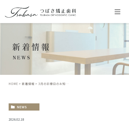
ホーム
新着情報
クリニック紹介
診療案内
NEWS
舌側矯正（リンガル矯正）
表側矯正（ラビアル矯正）
HOME
新着情報
3月の診療日のお知らせ
マウスピース型矯正（インビザライン）
小児矯正
NEWS
料金
症例紹介
2026.02.18
歯並びについて