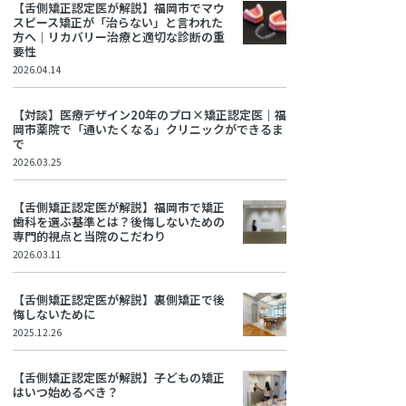
【舌側矯正認定医が解説】福岡市でマウ
スピース矯正が「治らない」と言われた
方へ｜リカバリー治療と適切な診断の重
要性
2026.04.14
【対談】医療デザイン20年のプロ×矯正認定医｜福
岡市薬院で「通いたくなる」クリニックができるま
で
2026.03.25
【舌側矯正認定医が解説】福岡市で矯正
歯科を選ぶ基準とは？後悔しないための
専門的視点と当院のこだわり
2026.03.11
【舌側矯正認定医が解説】裏側矯正で後
悔しないために
2025.12.26
【舌側矯正認定医が解説】子どもの矯正
はいつ始めるべき？